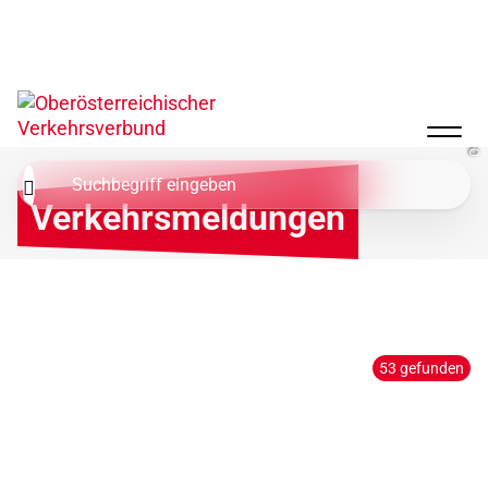
OÖVV
Verkehrsmeldungen
Ort wählen
Linie wählen
53 gefunden