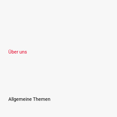
KlimaTicket
Freizeit-Ticket OÖ
Schule, Lehre & Studium
Ermäßigungen
Verkaufsstellen
Zonenplan
Über uns
Unternehmen
Jobs & Karriere
Verbundunternehmen & Verkehrsmittel
Vergaben
Presse
Allgemeine Themen
Ausflüge & Events
Ticketshop