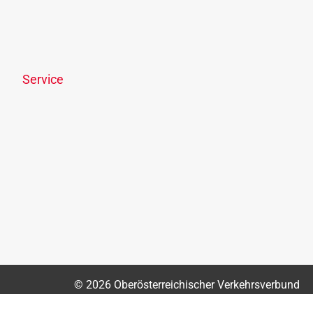
Links & Downloads
Online-Streitbeilegung
Offenlegungspflicht
Service
News
Newsletter
OÖVV Apps & wegfinder
Park & Ride
Fahrgastrechte
Lost & Found
OÖVV Kundencenter
OÖVV Chatbot
© 2026 Oberösterreichischer Verkehrsverbund
Sitemap
Impressum
Datenschutz