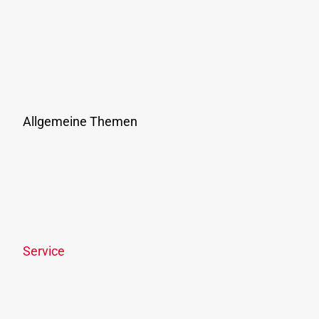
Unternehmen
Jobs & Karriere
Verbundunternehmen & Verkehrsmittel
Vergaben
Presse
Allgemeine Themen
Ausflüge & Events
Ticketshop
Links & Downloads
Online-Streitbeilegung
Offenlegungspflicht
Service
News
Newsletter
OÖVV Apps & wegfinder