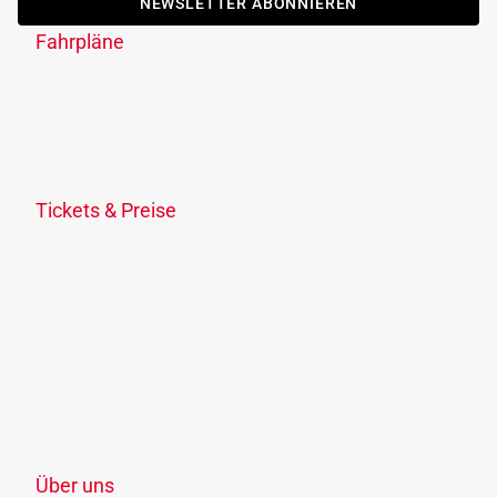
NEWSLETTER ABONNIEREN
Fahrpläne
Fahrplanauskunft
Fahrplandownload
Verkehrsmeldungen
Fahrplananpassungen
Tickets & Preise
Ticketübersicht
KlimaTicket
Freizeit-Ticket OÖ
Schule, Lehre & Studium
Ermäßigungen
Verkaufsstellen
Zonenplan
Über uns