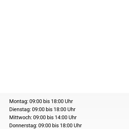
OÖVV Kundencenter
+43 (0) 732 66 10 10 66
4020 Linz, Bahnhofplatz 2a
Häufig gesucht
Servicezeiten
Montag: 09:00 bis 18:00 Uhr
FAHRPLANAUSKUNFT
Dienstag: 09:00 bis 18:00 Uhr
TICKETSHOPS
Mittwoch: 09:00 bis 14:00 Uhr
LOST & FOUND
Donnerstag: 09:00 bis 18:00 Uhr
Freitag: 09:00 bis 14:00 Uhr
TARIFBESTIMMUNGEN
OÖVV Kundencenter
Montag: 09:00 bis 18:00 Uhr
Dienstag: 09:00 bis 18:00 Uhr
Mittwoch: 09:00 bis 14:00 Uhr
Donnerstag: 09:00 bis 18:00 Uhr