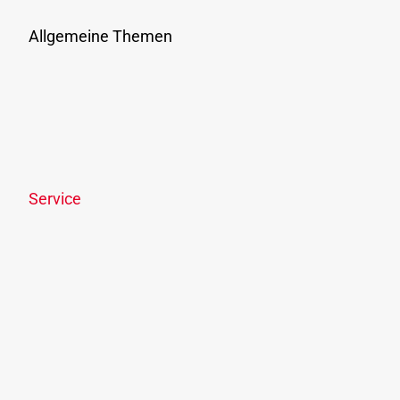
Presse
Allgemeine Themen
Ausflüge & Events
Ticketshop
Links & Downloads
Online-Streitbeilegung
Offenlegungspflicht
Service
News
Newsletter
OÖVV Apps & wegfinder
Park & Ride
Fahrgastrechte
Lost & Found
OÖVV Kundencenter