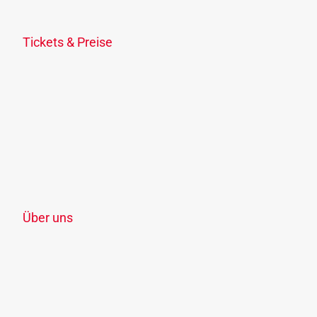
Fahrplananpassungen
Tickets & Preise
Ticketübersicht
KlimaTicket
Freizeit-Ticket OÖ
Schule, Lehre & Studium
Ermäßigungen
Verkaufsstellen
Zonenplan
Über uns
Unternehmen
Jobs & Karriere
Verbundunternehmen & Verkehrsmittel
Vergaben