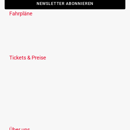
NEWSLETTER ABONNIEREN
Fahrpläne
Fahrplanauskunft
Fahrplandownload
Verkehrsmeldungen
Fahrplananpassungen
Tickets & Preise
Ticketübersicht
KlimaTicket
Freizeit-Ticket OÖ
Schule, Lehre & Studium
Ermäßigungen
Verkaufsstellen
Zonenplan
Über uns