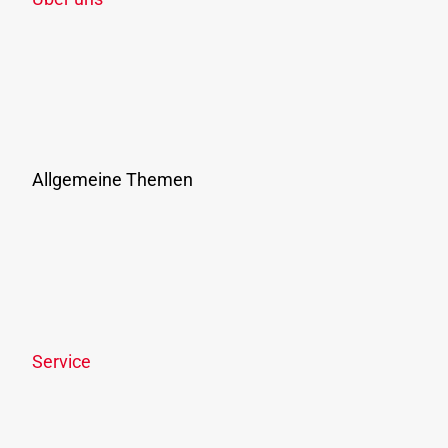
Unternehmen
Jobs & Karriere
Verbundunternehmen & Verkehrsmittel
Vergaben
Presse
Allgemeine Themen
Ausflüge & Events
Ticketshop
Links & Downloads
Online-Streitbeilegung
Offenlegungspflicht
Service
News
Newsletter