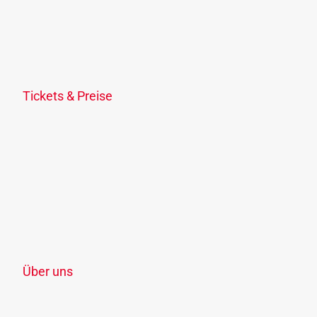
Fahrplanauskunft
Fahrplandownload
Verkehrsmeldungen
Fahrplananpassungen
Tickets & Preise
Ticketübersicht
KlimaTicket
Freizeit-Ticket OÖ
Schule, Lehre & Studium
Ermäßigungen
Verkaufsstellen
Zonenplan
Über uns
Unternehmen
Jobs & Karriere