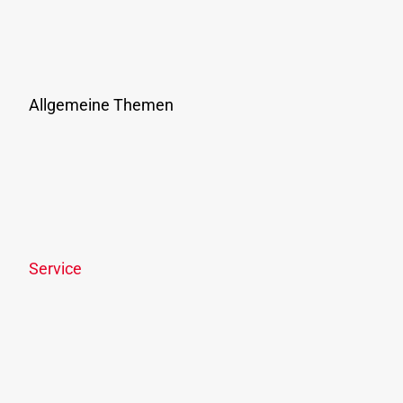
Verbundunternehmen & Verkehrsmittel
Vergaben
Presse
Allgemeine Themen
Ausflüge & Events
Ticketshop
Links & Downloads
Online-Streitbeilegung
Offenlegungspflicht
Service
News
Newsletter
OÖVV Apps & wegfinder
Park & Ride