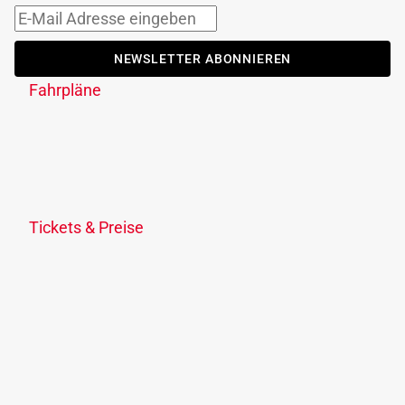
NEWSLETTER ABONNIEREN
Fahrpläne
Fahrplanauskunft
Fahrplandownload
Verkehrsmeldungen
Fahrplananpassungen
Tickets & Preise
Ticketübersicht
KlimaTicket
Freizeit-Ticket OÖ
Schule, Lehre & Studium
Ermäßigungen
Verkaufsstellen