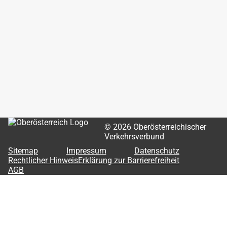
Newsletter
OÖVV Apps & wegfinder
Park & Ride
Fahrgastrechte
Lost & Found
OÖVV Kundencenter
OÖVV Chatbot
© 2026 Oberösterreichischer
Verkehrsverbund
Sitemap
Impressum
Datenschutz
Rechtlicher Hinweis
Erklärung zur Barrierefreiheit
AGB