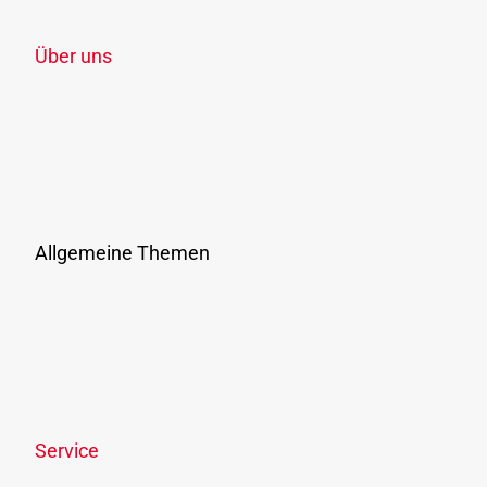
Zonenplan
Über uns
Unternehmen
Jobs & Karriere
Verbundunternehmen & Verkehrsmittel
Vergaben
Presse
Allgemeine Themen
Ausflüge & Events
Ticketshop
Links & Downloads
Online-Streitbeilegung
Offenlegungspflicht
Service
News