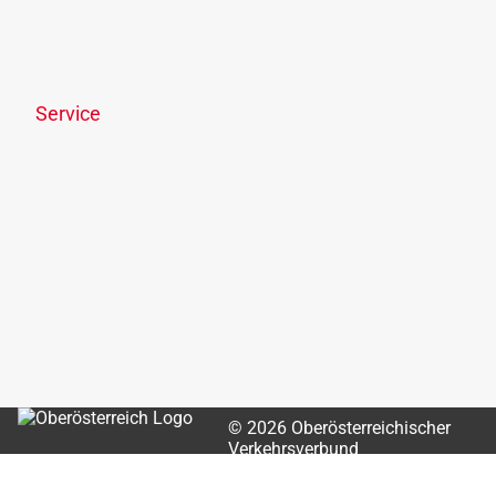
Links & Downloads
Online-Streitbeilegung
Offenlegungspflicht
Service
News
Newsletter
OÖVV Apps & wegfinder
Park & Ride
Fahrgastrechte
Lost & Found
OÖVV Kundencenter
OÖVV Chatbot
© 2026 Oberösterreichischer
Verkehrsverbund
Sitemap
Impressum
Datenschutz