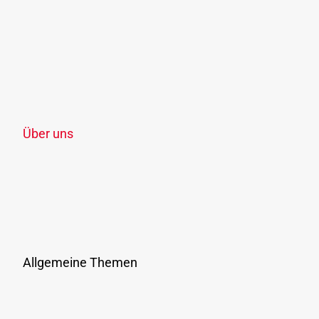
Freizeit-Ticket OÖ
Schule, Lehre & Studium
Ermäßigungen
Verkaufsstellen
Zonenplan
Über uns
Unternehmen
Jobs & Karriere
Verbundunternehmen & Verkehrsmittel
Vergaben
Presse
Allgemeine Themen
Ausflüge & Events
Ticketshop